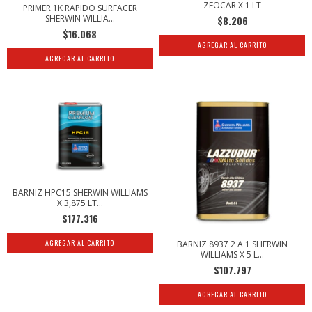
ZEOCAR X 1 LT
PRIMER 1K RAPIDO SURFACER
SHERWIN WILLIA...
$8.206
$16.068
BARNIZ HPC15 SHERWIN WILLIAMS
X 3,875 LT...
$177.316
BARNIZ 8937 2 A 1 SHERWIN
WILLIAMS X 5 L...
$107.797