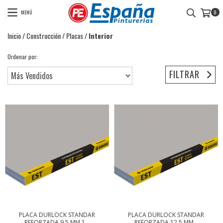
MENÚ
0
Inicio
/
Construcción
/
Placas
/
Interior
Ordenar por:
FILTRAR
PLACA DURLOCK STANDAR
PLACA DURLOCK STANDAR
REFORZADA 9,5 MM 1...
REFORZADA 12,5 MM...