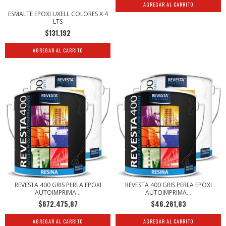
ESMALTE EPOXI UXELL COLORES X 4
LTS
$131.192
AGREGAR AL CARRITO
REVESTA 400 GRIS PERLA EPOXI
REVESTA 400 GRIS PERLA EPOXI
AUTOIMPRIMA...
AUTOIMPRIMA...
$672.475,87
$46.261,83