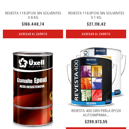
REVESTA 118 EPOXI SIN SOLVENTES
REVESTA 118 EPOXI SIN SOLVENTES
X 8 KG
X 1 KG
$166.448,74
$27.118,42
REVESTA 400 GRIS PERLA EPOXI
AUTOIMPRIMA...
$299.973,55