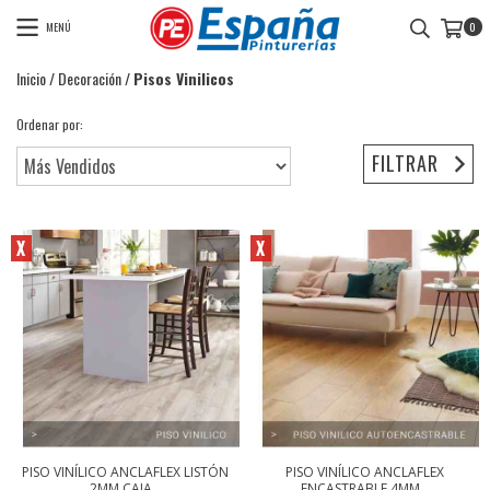
MENÚ
0
Inicio
/
Decoración
/
Pisos Vinilicos
Ordenar por:
FILTRAR
X
X
PISO VINÍLICO ANCLAFLEX LISTÓN
PISO VINÍLICO ANCLAFLEX
2MM CAJA...
ENCASTRABLE 4MM...