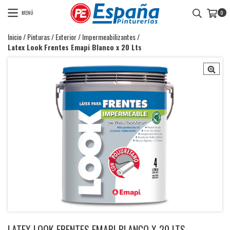
MENÚ
0
Inicio
/
Pinturas
/
Exterior
/
Impermeabilizantes
/
Latex Look Frentes Emapi Blanco x 20 Lts
LATEX LOOK FRENTES EMAPI BLANCO X 20 LTS