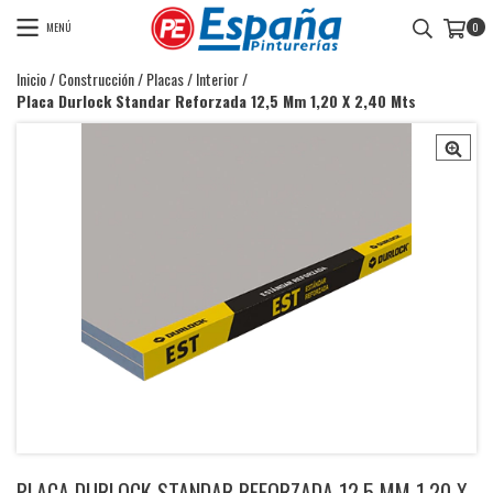
MENÚ
0
Inicio
/
Construcción
/
Placas
/
Interior
/
Placa Durlock Standar Reforzada 12,5 Mm 1,20 X 2,40 Mts
PLACA DURLOCK STANDAR REFORZADA 12,5 MM 1,20 X