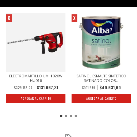
PRODUCTOS RELACIONADOS
X
X
ELECTROMARTILLO UMI 1020W
SATINOL ESMALTE SINTÉTICO
HU016
SATINADO COLOR...
$131.667,31
$40.631,60
$329.168,27
$101.579
AGREGAR AL CARRITO